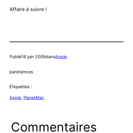
Affaire à suivre !
Publié
16 juin 2009
dans
Apple
par
dramces
Étiquettes :
Apple
, 
PlanetMac
Commentaires