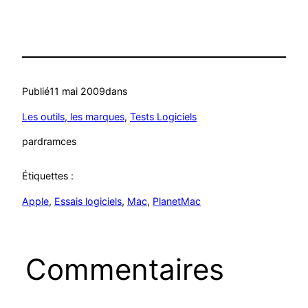
Publié
11 mai 2009
dans
Les outils, les marques
, 
Tests Logiciels
par
dramces
Étiquettes :
Apple
, 
Essais logiciels
, 
Mac
, 
PlanetMac
Commentaires