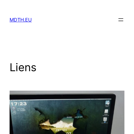
Aller
au
MDTH.EU
contenu
Liens