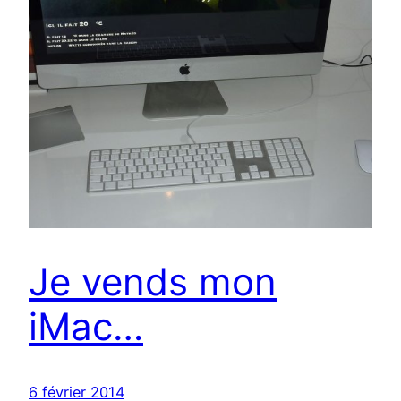
Je vends mon
iMac…
6 février 2014