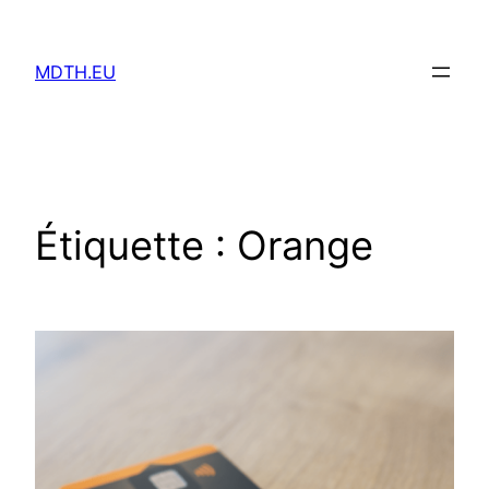
Aller
au
MDTH.EU
contenu
Étiquette :
Orange