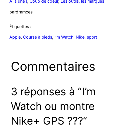
A la une !
, 
Coup de coeur
, 
Les outils, les marques
par
dramces
Étiquettes :
Apple
, 
Course à pieds
, 
I’m Watch
, 
Nike
, 
sport
Commentaires
3 réponses à “I’m
Watch ou montre
Nike+ GPS ???”