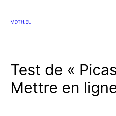
Aller
au
contenu
MDTH.EU
Test de « Pica
Mettre en lign