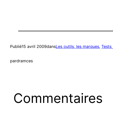
Publié
15 avril 2009
dans
Les outils, les marques
, 
Tests 
par
dramces
Commentaires