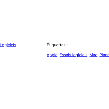
Logiciels
Étiquettes :
Apple
, 
Essais logiciels
, 
Mac
, 
Plan