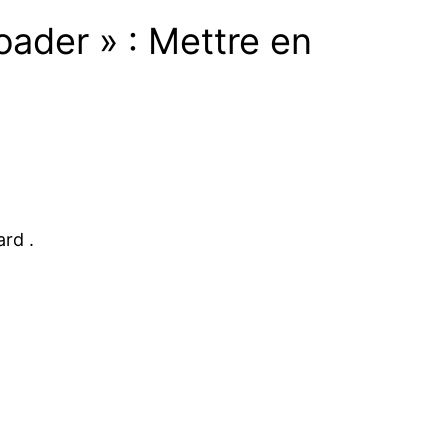
ader » : Mettre en
ard .