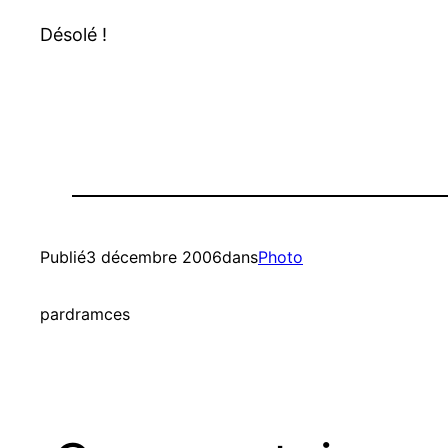
Désolé !
Publié
3 décembre 2006
dans
Photo
par
dramces