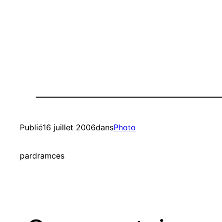
Publié
16 juillet 2006
dans
Photo
par
dramces